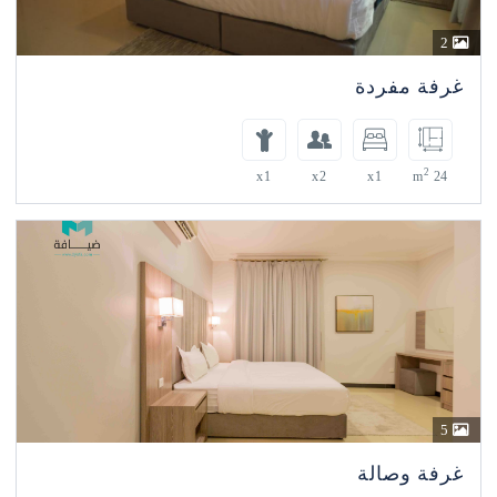
 مفردة
x1
x2
x1
 وصالة