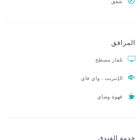
قق
فق
فاز مسطح
إنترنت - واي فاي
وة وشاي
الفندق