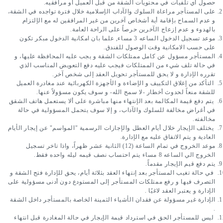
لفيات في محتويات الشقة من قبل العميل أو مرافقيه.
على المستأجر مراعاة السلوك والآداب الإسلامية خلال فترة تواجده في الشقة، 
و عدم السماح بإقامة أية أشخاص آخرين من غير المرافقين له مع الإلتزام 
عدم إزعاج الآخرين حرصاً على الراحة العامة.
موعد تسجيل الدخول الساعه 3 مساء, علما بان امكانية الدخول مبكر تكون 
لامكانية وقت الوصول للفندق.
المستأجر مسؤول عن كامل ممتلكات الشقة و يجب عليه المحافظة عليها، و 
في حالة تلف شيء من الممتلكات فيجب عليه دفع التعويض المناسب الذي 
دارة و لا يحق للمستأجر تحويل العقد إلى شخص آخر.
 التأكد من إغلاق التكييف و الإضاءة و الأجهزة الكهربائية عند مغادرة العميل 
اً لحدوث أخطار -لا سمح الله- و سوف يكون مسؤولاً عنها.
 يتم دفع قيمة المكالمة بعد الإنتهاء منها مباشرة على ألا يستعمل هاتف الشقق 
في أغراض مخالفة للسلوك والآداب، و إلا سوف يتحمل المسؤولية في حالة 
 يختلف الإيجار خلال أيام العطل والإجازات الرسمية "المواسم" عن إيجار الأيام 
تم الاتفاق عليه مع الإدارة.
موعد الخروج في تمام الساعة (12) الثانية عشر ظهراً، واذا تاخر تسجيل 
احتساب نصف قيمه ليله واحده فقط.
م الإيجار مقدماً.
 في حالة تغيب المستأجر بعد إنتهاء العقد بثلاثة أيام، يحق للإدارة فتح الشقة و 
التصرف فيها و رفع ممتلكات المستأجر إلى المستودع دون أدنى مسؤولية على 
عتبر العقد لاغيًا .
الإدارة غير مسؤولة عن فقدان الأشياء الثمينة الخاصة بالمستأجر داخل الشقة 
 ليس للمستأجر الحق في استرداد قيمة الإيجار في حالة المغادرة قبل انتهاء 