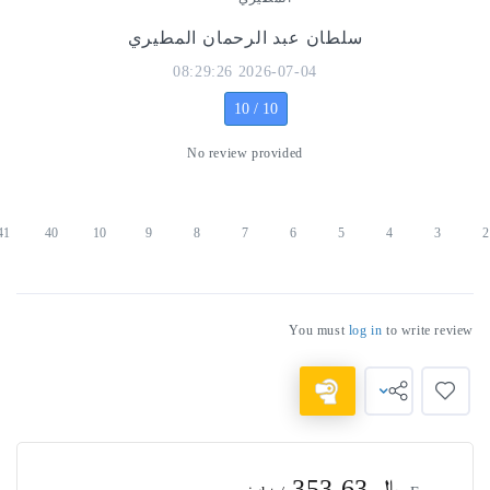
سلطان عبد الرحمان المطيري
2026-07-04 08:29:26
10 / 10
No review provided
4
5
6
7
8
9
10
40
41
التالي
»
You must
log in
to wr
﷼ 353.63