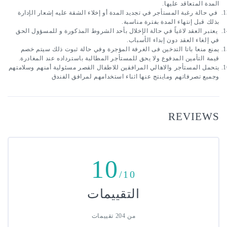
عاقد عليها.
 في حالة رغبة المستأجر في تجديد المدة أو إخلاء الشقة عليه إشعار الإدارة 
نتهاء المدة بفترة مناسبة.
 يعتبر العقد لاغياً في حالة الإخلال بأحد الشروط المذكورة و للمسؤول الحق 
لعقد دون إبداء الأسباب.
يمنع منعا باتا التدخين فى الغرفة المؤجرة وفي حالة ثبوت ذلك سيتم خصم 
ين المدفوع ولا يحق للمستأجر المطالبة باسترداده عند المغادرة.
يتحمل المستأجر والاهالي المرافقين للاطفال القصر مسئولية أمنهم وسلامتهم 
فاتهم وماينتج عنها اثناء استخدامهم لمرافق الفندق
REV
10
/10
التقييمات
من 204 تقييمات