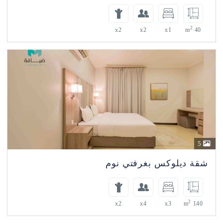
x2
x2
x1
ديلوكس بغرفتي نوم
x2
x4
x3