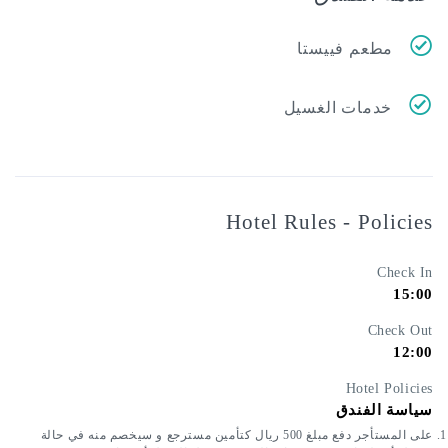
عم فييستا
مات الغسيل
Hotel Rules - Po
C
Hotel
لفندق
على المستأجر دفع مبلغ 500 ريال كتأمين مسترجع و سيخصم منه في حالة 