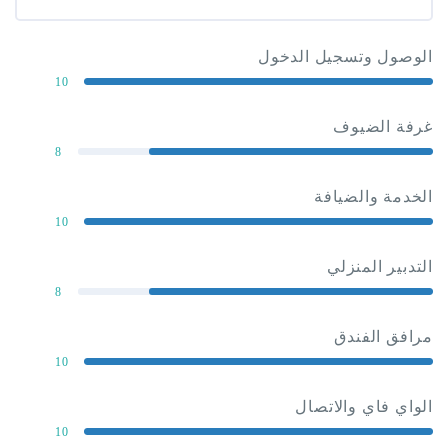
 وتسجيل الدخول
10
لضيوف
8
والضيافة
10
المنزلي
8
لفندق
10
اي والاتصال
10